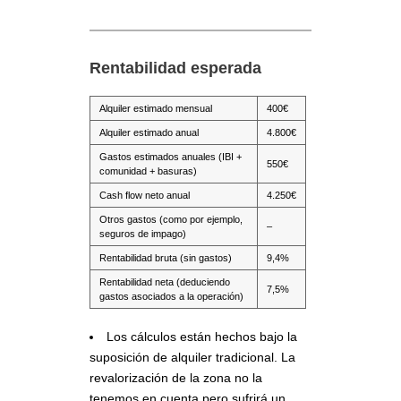
Rentabilidad esperada
Alquiler estimado mensual
400€
Alquiler estimado anual
4.800€
Gastos estimados anuales (IBI +
550€
comunidad + basuras)
Cash flow neto anual
4.250€
Otros gastos (como por ejemplo,
–
seguros de impago)
Rentabilidad bruta (sin gastos)
9,4%
Rentabilidad neta (deduciendo
7,5%
gastos asociados a la operación)
Los cálculos están hechos bajo la
suposición de alquiler tradicional. La
revalorización de la zona no la
tenemos en cuenta pero sufrirá un