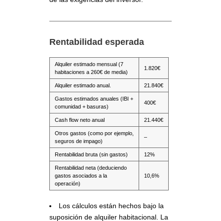
Rentabilidad esperada
Alquiler estimado mensual (7
1.820€
habitaciones a 260€ de media)
Alquiler estimado anual.
21.840€
Gastos estimados anuales (IBI +
400€
comunidad + basuras)
Cash flow neto anual
21.440€
Otros gastos (como por ejemplo,
–
seguros de impago)
Rentabilidad bruta (sin gastos)
12%
Rentabilidad neta (deduciendo
gastos asociados a la
10,6%
operación)
Los cálculos están hechos bajo la
suposición de alquiler habitacional. La