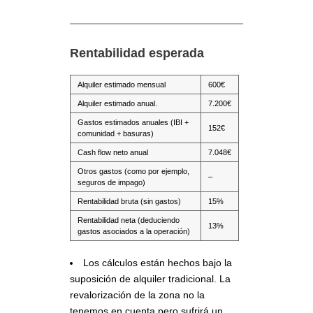
Rentabilidad esperada
Alquiler estimado mensual
600€
Alquiler estimado anual.
7.200€
Gastos estimados anuales (IBI +
152€
comunidad + basuras)
Cash flow neto anual
7.048€
Otros gastos (como por ejemplo,
–
seguros de impago)
Rentabilidad bruta (sin gastos)
15%
Rentabilidad neta (deduciendo
13%
gastos asociados a la operación)
Los cálculos están hechos bajo la
suposición de alquiler tradicional. La
revalorización de la zona no la
tenemos en cuenta pero sufrirá un