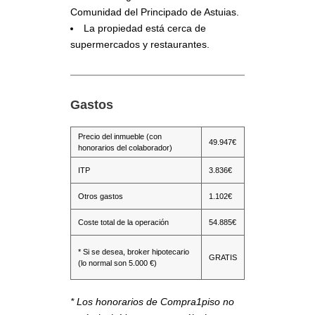
Comunidad del Principado de Astuias.
La propiedad está cerca de
supermercados y restaurantes.
Gastos
Precio del inmueble (con
49.947€
honorarios del colaborador)
ITP
3.836€
Otros gastos
1.102€
Coste total de la operación
54.885€
* Si se desea, broker hipotecario
GRATIS
(lo normal son 5.000 €)
* Los honorarios de Compra1piso no