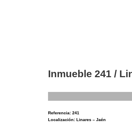
Inmueble 241 / Li
Referencia: 241
Localización: Linares – Jaén