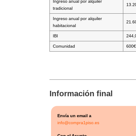
Ingreso anual por alquiler
13.2
tradicional
Ingreso anual por alquiler
21.6
habitacional
IBI
244,
Comunidad
600€
Información final
Envía un email a
info@compra1piso.es
Con el Asunto