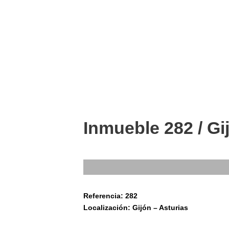
Inmueble 282 / Gi
Referencia: 282
Localización: Gijón – Asturias