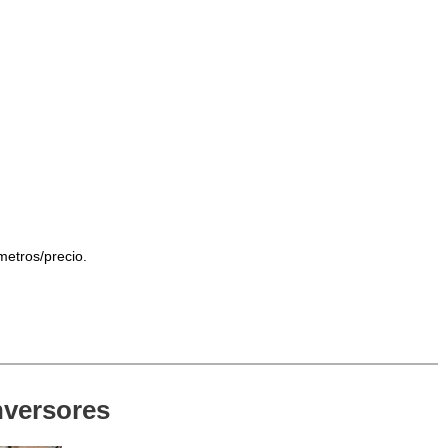
metros/precio.
nversores